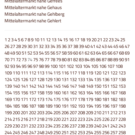
Mittelaltermarkt nahe Gefrees
Mittelaltermarkt nahe Gehaus
Mittelaltermarkt nahe Gehlberg
Mittelaltermarkt nahe Gehlert
1
2
3
4
5
6
7
8
9
10
11
12
13
14
15
16
17
18
19
20
21
22
23
24
25
26
27
28
29
30
31
32
33
34
35
36
37
38
39
40
41
42
43
44
45
46
47
48
49
50
51
52
53
54
55
56
57
58
59
60
61
62
63
64
65
66
67
68
69
70
71
72
73
74
75
76
77
78
79
80
81
82
83
84
85
86
87
88
89
90
91
92
93
94
95
96
97
98
99
100
101
102
103
104
105
106
107
108
109
110
111
112
113
114
115
116
117
118
119
120
121
122
123
124
125
126
127
128
129
130
131
132
133
134
135
136
137
138
139
140
141
142
143
144
145
146
147
148
149
150
151
152
153
154
155
156
157
158
159
160
161
162
163
164
165
166
167
168
169
170
171
172
173
174
175
176
177
178
179
180
181
182
183
184
185
186
187
188
189
190
191
192
193
194
195
196
197
198
199
200
201
202
203
204
205
206
207
208
209
210
211
212
213
214
215
216
217
218
219
220
221
222
223
224
225
226
227
228
229
230
231
232
233
234
235
236
237
238
239
240
241
242
243
244
245
246
247
248
249
250
251
252
253
254
255
256
257
258