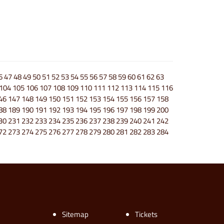
6
47
48
49
50
51
52
53
54
55
56
57
58
59
60
61
62
63
104
105
106
107
108
109
110
111
112
113
114
115
116
46
147
148
149
150
151
152
153
154
155
156
157
158
88
189
190
191
192
193
194
195
196
197
198
199
200
30
231
232
233
234
235
236
237
238
239
240
241
242
72
273
274
275
276
277
278
279
280
281
282
283
284
Sitemap
Tickets