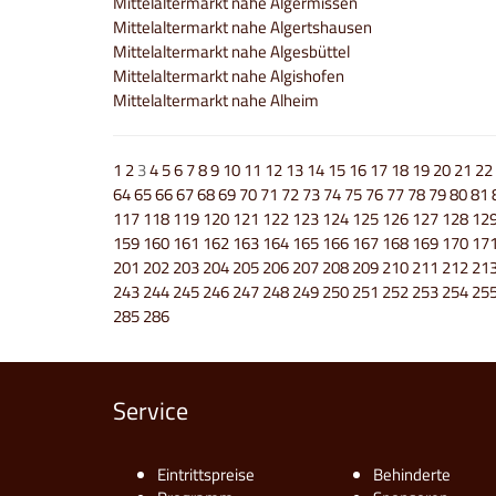
Mittelaltermarkt nahe Algermissen
Mittelaltermarkt nahe Algertshausen
Mittelaltermarkt nahe Algesbüttel
Mittelaltermarkt nahe Algishofen
Mittelaltermarkt nahe Alheim
1
2
3
4
5
6
7
8
9
10
11
12
13
14
15
16
17
18
19
20
21
22
64
65
66
67
68
69
70
71
72
73
74
75
76
77
78
79
80
81
117
118
119
120
121
122
123
124
125
126
127
128
12
159
160
161
162
163
164
165
166
167
168
169
170
17
201
202
203
204
205
206
207
208
209
210
211
212
21
243
244
245
246
247
248
249
250
251
252
253
254
25
285
286
Service
Eintrittspreise
Behinderte