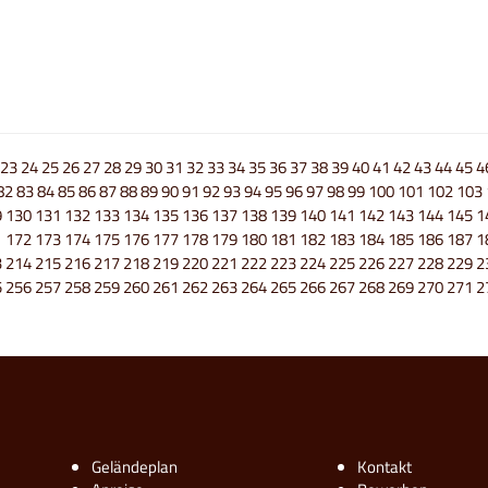
23
24
25
26
27
28
29
30
31
32
33
34
35
36
37
38
39
40
41
42
43
44
45
4
82
83
84
85
86
87
88
89
90
91
92
93
94
95
96
97
98
99
100
101
102
103
9
130
131
132
133
134
135
136
137
138
139
140
141
142
143
144
145
1
1
172
173
174
175
176
177
178
179
180
181
182
183
184
185
186
187
1
3
214
215
216
217
218
219
220
221
222
223
224
225
226
227
228
229
2
5
256
257
258
259
260
261
262
263
264
265
266
267
268
269
270
271
2
Geländeplan
Kontakt