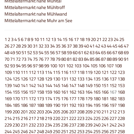
Mittelaltermarkt nahe Mühltal
Mittelaltermarkt nahe Mühltroff
Mittelaltermarkt nahe Mühlwand
Mittelaltermarkt nahe Muhr am See
1
2
3
4
5
6
7
8
9
10
11
12
13
14
15
16
17
18
19
20
21
22
23
24
25
26
27
28
29
30
31
32
33
34
35
36
37
38
39
40
41
42
43
44
45
46
47
48
49
50
51
52
53
54
55
56
57
58
59
60
61
62
63
64
65
66
67
68
69
70
71
72
73
74
75
76
77
78
79
80
81
82
83
84
85
86
87
88
89
90
91
92
93
94
95
96
97
98
99
100
101
102
103
104
105
106
107
108
109
110
111
112
113
114
115
116
117
118
119
120
121
122
123
124
125
126
127
128
129
130
131
132
133
134
135
136
137
138
139
140
141
142
143
144
145
146
147
148
149
150
151
152
153
154
155
156
157
158
159
160
161
162
163
164
165
166
167
168
169
170
171
172
173
174
175
176
177
178
179
180
181
182
183
184
185
186
187
188
189
190
191
192
193
194
195
196
197
198
199
200
201
202
203
204
205
206
207
208
209
210
211
212
213
214
215
216
217
218
219
220
221
222
223
224
225
226
227
228
229
230
231
232
233
234
235
236
237
238
239
240
241
242
243
244
245
246
247
248
249
250
251
252
253
254
255
256
257
258