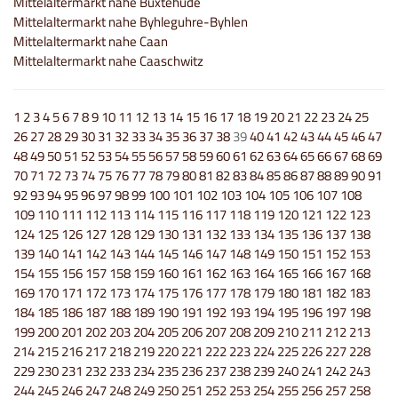
Mittelaltermarkt nahe Buxtehude
Mittelaltermarkt nahe Byhleguhre-Byhlen
Mittelaltermarkt nahe Caan
Mittelaltermarkt nahe Caaschwitz
1
2
3
4
5
6
7
8
9
10
11
12
13
14
15
16
17
18
19
20
21
22
23
24
25
26
27
28
29
30
31
32
33
34
35
36
37
38
39
40
41
42
43
44
45
46
47
48
49
50
51
52
53
54
55
56
57
58
59
60
61
62
63
64
65
66
67
68
69
70
71
72
73
74
75
76
77
78
79
80
81
82
83
84
85
86
87
88
89
90
91
92
93
94
95
96
97
98
99
100
101
102
103
104
105
106
107
108
109
110
111
112
113
114
115
116
117
118
119
120
121
122
123
124
125
126
127
128
129
130
131
132
133
134
135
136
137
138
139
140
141
142
143
144
145
146
147
148
149
150
151
152
153
154
155
156
157
158
159
160
161
162
163
164
165
166
167
168
169
170
171
172
173
174
175
176
177
178
179
180
181
182
183
184
185
186
187
188
189
190
191
192
193
194
195
196
197
198
199
200
201
202
203
204
205
206
207
208
209
210
211
212
213
214
215
216
217
218
219
220
221
222
223
224
225
226
227
228
229
230
231
232
233
234
235
236
237
238
239
240
241
242
243
244
245
246
247
248
249
250
251
252
253
254
255
256
257
258