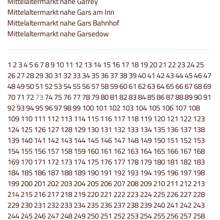
Mittelaltermarkt nahe Garrey
Mittelaltermarkt nahe Gars am Inn
Mittelaltermarkt nahe Gars Bahnhof
Mittelaltermarkt nahe Garsedow
1
2
3
4
5
6
7
8
9
10
11
12
13
14
15
16
17
18
19
20
21
22
23
24
25
26
27
28
29
30
31
32
33
34
35
36
37
38
39
40
41
42
43
44
45
46
47
48
49
50
51
52
53
54
55
56
57
58
59
60
61
62
63
64
65
66
67
68
69
70
71
72
73
74
75
76
77
78
79
80
81
82
83
84
85
86
87
88
89
90
91
92
93
94
95
96
97
98
99
100
101
102
103
104
105
106
107
108
109
110
111
112
113
114
115
116
117
118
119
120
121
122
123
124
125
126
127
128
129
130
131
132
133
134
135
136
137
138
139
140
141
142
143
144
145
146
147
148
149
150
151
152
153
154
155
156
157
158
159
160
161
162
163
164
165
166
167
168
169
170
171
172
173
174
175
176
177
178
179
180
181
182
183
184
185
186
187
188
189
190
191
192
193
194
195
196
197
198
199
200
201
202
203
204
205
206
207
208
209
210
211
212
213
214
215
216
217
218
219
220
221
222
223
224
225
226
227
228
229
230
231
232
233
234
235
236
237
238
239
240
241
242
243
244
245
246
247
248
249
250
251
252
253
254
255
256
257
258