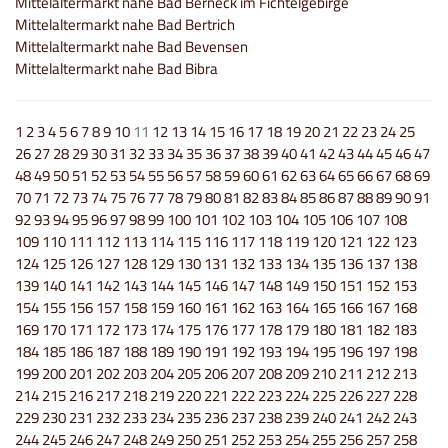
Mittelaltermarkt nahe Bad Berneck im Fichtelgebirge
Mittelaltermarkt nahe Bad Bertrich
Mittelaltermarkt nahe Bad Bevensen
Mittelaltermarkt nahe Bad Bibra
1
2
3
4
5
6
7
8
9
10
11
12
13
14
15
16
17
18
19
20
21
22
23
24
25
26
27
28
29
30
31
32
33
34
35
36
37
38
39
40
41
42
43
44
45
46
47
48
49
50
51
52
53
54
55
56
57
58
59
60
61
62
63
64
65
66
67
68
69
70
71
72
73
74
75
76
77
78
79
80
81
82
83
84
85
86
87
88
89
90
91
92
93
94
95
96
97
98
99
100
101
102
103
104
105
106
107
108
109
110
111
112
113
114
115
116
117
118
119
120
121
122
123
124
125
126
127
128
129
130
131
132
133
134
135
136
137
138
139
140
141
142
143
144
145
146
147
148
149
150
151
152
153
154
155
156
157
158
159
160
161
162
163
164
165
166
167
168
169
170
171
172
173
174
175
176
177
178
179
180
181
182
183
184
185
186
187
188
189
190
191
192
193
194
195
196
197
198
199
200
201
202
203
204
205
206
207
208
209
210
211
212
213
214
215
216
217
218
219
220
221
222
223
224
225
226
227
228
229
230
231
232
233
234
235
236
237
238
239
240
241
242
243
244
245
246
247
248
249
250
251
252
253
254
255
256
257
258