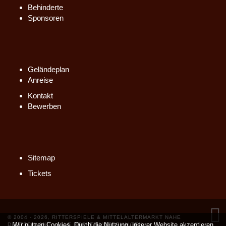
Behinderte
Sponsoren
Geländeplan
Anreise
Kontakt
Bewerben
Sitemap
Tickets
© 2004 - 2026, RITTERSPIELE & MITTELALTERMARKT NAHE
Wir nutzen Cookies. Durch die Nutzung unserer Website akzeptieren
DEUTSCHLAND - ALLE RECHTE VORBEHALTEN.