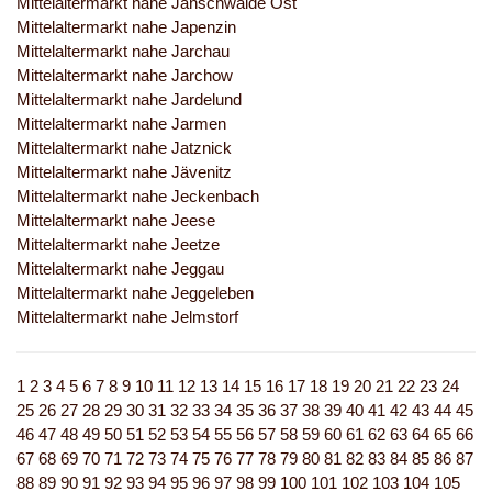
Mittelaltermarkt nahe Jänschwalde Ost
Mittelaltermarkt nahe Japenzin
Mittelaltermarkt nahe Jarchau
Mittelaltermarkt nahe Jarchow
Mittelaltermarkt nahe Jardelund
Mittelaltermarkt nahe Jarmen
Mittelaltermarkt nahe Jatznick
Mittelaltermarkt nahe Jävenitz
Mittelaltermarkt nahe Jeckenbach
Mittelaltermarkt nahe Jeese
Mittelaltermarkt nahe Jeetze
Mittelaltermarkt nahe Jeggau
Mittelaltermarkt nahe Jeggeleben
Mittelaltermarkt nahe Jelmstorf
1
2
3
4
5
6
7
8
9
10
11
12
13
14
15
16
17
18
19
20
21
22
23
24
25
26
27
28
29
30
31
32
33
34
35
36
37
38
39
40
41
42
43
44
45
46
47
48
49
50
51
52
53
54
55
56
57
58
59
60
61
62
63
64
65
66
67
68
69
70
71
72
73
74
75
76
77
78
79
80
81
82
83
84
85
86
87
88
89
90
91
92
93
94
95
96
97
98
99
100
101
102
103
104
105