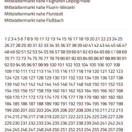
Mittelaltermarkt nahe Flughafen Leipzig/Halle
Mittelaltermarkt nahe Fluorn-Winzeln
Mittelaltermarkt nahe Flurstedt
Mittelaltermarkt nahe Flußbach
1
2
3
4
5
6
7
8
9
10
11
12
13
14
15
16
17
18
19
20
21
22
23
24
25
26
27
28
29
30
31
32
33
34
35
36
37
38
39
40
41
42
43
44
45
46
47
48
49
50
51
52
53
54
55
56
57
58
59
60
61
62
63
64
65
66
67
68
69
70
71
72
73
74
75
76
77
78
79
80
81
82
83
84
85
86
87
88
89
90
91
92
93
94
95
96
97
98
99
100
101
102
103
104
105
106
107
108
109
110
111
112
113
114
115
116
117
118
119
120
121
122
123
124
125
126
127
128
129
130
131
132
133
134
135
136
137
138
139
140
141
142
143
144
145
146
147
148
149
150
151
152
153
154
155
156
157
158
159
160
161
162
163
164
165
166
167
168
169
170
171
172
173
174
175
176
177
178
179
180
181
182
183
184
185
186
187
188
189
190
191
192
193
194
195
196
197
198
199
200
201
202
203
204
205
206
207
208
209
210
211
212
213
214
215
216
217
218
219
220
221
222
223
224
225
226
227
228
229
230
231
232
233
234
235
236
237
238
239
240
241
242
243
244
245
246
247
248
249
250
251
252
253
254
255
256
257
258