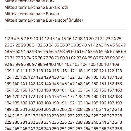
Mittelaltermarkt nahe Burk
Mittelaltermarkt nahe Burkardroth
Mittelaltermarkt nahe Burkau
Mittelaltermarkt nahe Burkersdorf (Mulde)
1
2
3
4
5
6
7
8
9
10
11
12
13
14
15
16
17
18
19
20
21
22
23
24
25
26
27
28
29
30
31
32
33
34
35
36
37
38
39
40
41
42
43
44
45
46
47
48
49
50
51
52
53
54
55
56
57
58
59
60
61
62
63
64
65
66
67
68
69
70
71
72
73
74
75
76
77
78
79
80
81
82
83
84
85
86
87
88
89
90
91
92
93
94
95
96
97
98
99
100
101
102
103
104
105
106
107
108
109
110
111
112
113
114
115
116
117
118
119
120
121
122
123
124
125
126
127
128
129
130
131
132
133
134
135
136
137
138
139
140
141
142
143
144
145
146
147
148
149
150
151
152
153
154
155
156
157
158
159
160
161
162
163
164
165
166
167
168
169
170
171
172
173
174
175
176
177
178
179
180
181
182
183
184
185
186
187
188
189
190
191
192
193
194
195
196
197
198
199
200
201
202
203
204
205
206
207
208
209
210
211
212
213
214
215
216
217
218
219
220
221
222
223
224
225
226
227
228
229
230
231
232
233
234
235
236
237
238
239
240
241
242
243
244
245
246
247
248
249
250
251
252
253
254
255
256
257
258