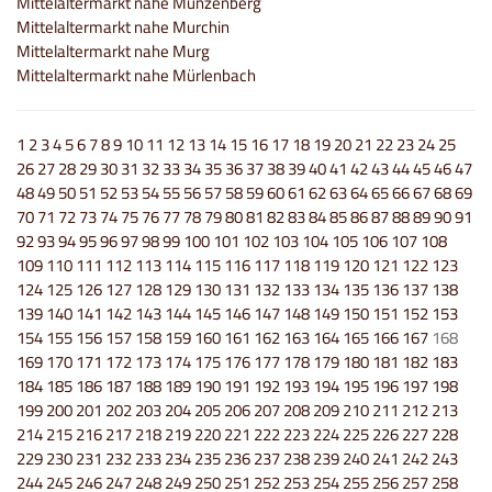
Mittelaltermarkt nahe Münzenberg
Mittelaltermarkt nahe Murchin
Mittelaltermarkt nahe Murg
Mittelaltermarkt nahe Mürlenbach
1
2
3
4
5
6
7
8
9
10
11
12
13
14
15
16
17
18
19
20
21
22
23
24
25
26
27
28
29
30
31
32
33
34
35
36
37
38
39
40
41
42
43
44
45
46
47
48
49
50
51
52
53
54
55
56
57
58
59
60
61
62
63
64
65
66
67
68
69
70
71
72
73
74
75
76
77
78
79
80
81
82
83
84
85
86
87
88
89
90
91
92
93
94
95
96
97
98
99
100
101
102
103
104
105
106
107
108
109
110
111
112
113
114
115
116
117
118
119
120
121
122
123
124
125
126
127
128
129
130
131
132
133
134
135
136
137
138
139
140
141
142
143
144
145
146
147
148
149
150
151
152
153
154
155
156
157
158
159
160
161
162
163
164
165
166
167
168
169
170
171
172
173
174
175
176
177
178
179
180
181
182
183
184
185
186
187
188
189
190
191
192
193
194
195
196
197
198
199
200
201
202
203
204
205
206
207
208
209
210
211
212
213
214
215
216
217
218
219
220
221
222
223
224
225
226
227
228
229
230
231
232
233
234
235
236
237
238
239
240
241
242
243
244
245
246
247
248
249
250
251
252
253
254
255
256
257
258