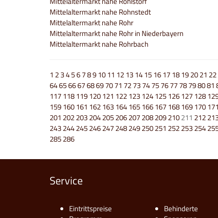
Mittelaltermarkt nahe Rohlstorf
Mittelaltermarkt nahe Rohnstedt
Mittelaltermarkt nahe Rohr
Mittelaltermarkt nahe Rohr in Niederbayern
Mittelaltermarkt nahe Rohrbach
1
2
3
4
5
6
7
8
9
10
11
12
13
14
15
16
17
18
19
20
21
22
64
65
66
67
68
69
70
71
72
73
74
75
76
77
78
79
80
81
117
118
119
120
121
122
123
124
125
126
127
128
12
159
160
161
162
163
164
165
166
167
168
169
170
17
201
202
203
204
205
206
207
208
209
210
211
212
21
243
244
245
246
247
248
249
250
251
252
253
254
25
285
286
Service
Eintrittspreise
Behinderte