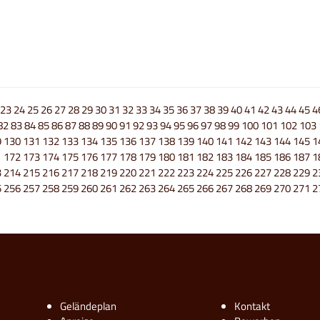
23
24
25
26
27
28
29
30
31
32
33
34
35
36
37
38
39
40
41
42
43
44
45
4
82
83
84
85
86
87
88
89
90
91
92
93
94
95
96
97
98
99
100
101
102
103
9
130
131
132
133
134
135
136
137
138
139
140
141
142
143
144
145
1
1
172
173
174
175
176
177
178
179
180
181
182
183
184
185
186
187
1
3
214
215
216
217
218
219
220
221
222
223
224
225
226
227
228
229
2
5
256
257
258
259
260
261
262
263
264
265
266
267
268
269
270
271
2
Geländeplan
Kontakt