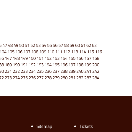
6
47
48
49
50
51
52
53
54
55
56
57
58
59
60
61
62
63
104
105
106
107
108
109
110
111
112
113
114
115
116
46
147
148
149
150
151
152
153
154
155
156
157
158
88
189
190
191
192
193
194
195
196
197
198
199
200
30
231
232
233
234
235
236
237
238
239
240
241
242
72
273
274
275
276
277
278
279
280
281
282
283
284
Sitemap
Tickets