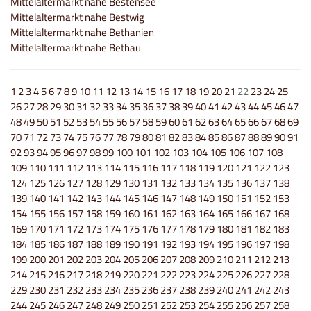
Mittelaltermarkt nahe Bestensee
Mittelaltermarkt nahe Bestwig
Mittelaltermarkt nahe Bethanien
Mittelaltermarkt nahe Bethau
1
2
3
4
5
6
7
8
9
10
11
12
13
14
15
16
17
18
19
20
21
22
23
24
25
26
27
28
29
30
31
32
33
34
35
36
37
38
39
40
41
42
43
44
45
46
47
48
49
50
51
52
53
54
55
56
57
58
59
60
61
62
63
64
65
66
67
68
69
70
71
72
73
74
75
76
77
78
79
80
81
82
83
84
85
86
87
88
89
90
91
92
93
94
95
96
97
98
99
100
101
102
103
104
105
106
107
108
109
110
111
112
113
114
115
116
117
118
119
120
121
122
123
124
125
126
127
128
129
130
131
132
133
134
135
136
137
138
139
140
141
142
143
144
145
146
147
148
149
150
151
152
153
154
155
156
157
158
159
160
161
162
163
164
165
166
167
168
169
170
171
172
173
174
175
176
177
178
179
180
181
182
183
184
185
186
187
188
189
190
191
192
193
194
195
196
197
198
199
200
201
202
203
204
205
206
207
208
209
210
211
212
213
214
215
216
217
218
219
220
221
222
223
224
225
226
227
228
229
230
231
232
233
234
235
236
237
238
239
240
241
242
243
244
245
246
247
248
249
250
251
252
253
254
255
256
257
258