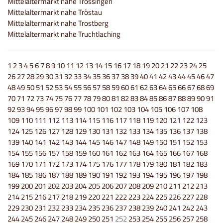
Mittelaltermarkt nahe Trossingen
Mittelaltermarkt nahe Tröstau
Mittelaltermarkt nahe Trostberg
Mittelaltermarkt nahe Truchtlaching
1
2
3
4
5
6
7
8
9
10
11
12
13
14
15
16
17
18
19
20
21
22
23
24
25
26
27
28
29
30
31
32
33
34
35
36
37
38
39
40
41
42
43
44
45
46
47
48
49
50
51
52
53
54
55
56
57
58
59
60
61
62
63
64
65
66
67
68
69
70
71
72
73
74
75
76
77
78
79
80
81
82
83
84
85
86
87
88
89
90
91
92
93
94
95
96
97
98
99
100
101
102
103
104
105
106
107
108
109
110
111
112
113
114
115
116
117
118
119
120
121
122
123
124
125
126
127
128
129
130
131
132
133
134
135
136
137
138
139
140
141
142
143
144
145
146
147
148
149
150
151
152
153
154
155
156
157
158
159
160
161
162
163
164
165
166
167
168
169
170
171
172
173
174
175
176
177
178
179
180
181
182
183
184
185
186
187
188
189
190
191
192
193
194
195
196
197
198
199
200
201
202
203
204
205
206
207
208
209
210
211
212
213
214
215
216
217
218
219
220
221
222
223
224
225
226
227
228
229
230
231
232
233
234
235
236
237
238
239
240
241
242
243
244
245
246
247
248
249
250
251
252
253
254
255
256
257
258