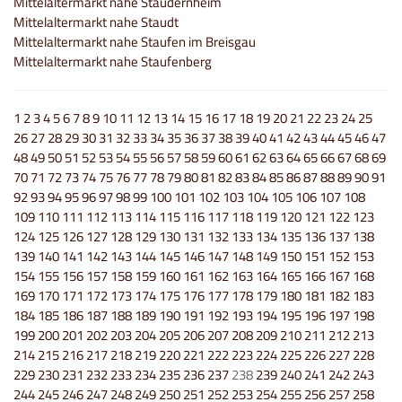
Mittelaltermarkt nahe Staudernheim
Mittelaltermarkt nahe Staudt
Mittelaltermarkt nahe Staufen im Breisgau
Mittelaltermarkt nahe Staufenberg
1
2
3
4
5
6
7
8
9
10
11
12
13
14
15
16
17
18
19
20
21
22
23
24
25
26
27
28
29
30
31
32
33
34
35
36
37
38
39
40
41
42
43
44
45
46
47
48
49
50
51
52
53
54
55
56
57
58
59
60
61
62
63
64
65
66
67
68
69
70
71
72
73
74
75
76
77
78
79
80
81
82
83
84
85
86
87
88
89
90
91
92
93
94
95
96
97
98
99
100
101
102
103
104
105
106
107
108
109
110
111
112
113
114
115
116
117
118
119
120
121
122
123
124
125
126
127
128
129
130
131
132
133
134
135
136
137
138
139
140
141
142
143
144
145
146
147
148
149
150
151
152
153
154
155
156
157
158
159
160
161
162
163
164
165
166
167
168
169
170
171
172
173
174
175
176
177
178
179
180
181
182
183
184
185
186
187
188
189
190
191
192
193
194
195
196
197
198
199
200
201
202
203
204
205
206
207
208
209
210
211
212
213
214
215
216
217
218
219
220
221
222
223
224
225
226
227
228
229
230
231
232
233
234
235
236
237
238
239
240
241
242
243
244
245
246
247
248
249
250
251
252
253
254
255
256
257
258