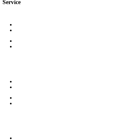
Service
Eintrittspreise
Programm
Behinderte
Sponsoren
Geländeplan
Anreise
Kontakt
Bewerben
Sitemap