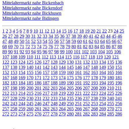
Mittelaltermarkt nahe Bickenbach
Mittelaltermarkt nahe Bickendorf
Mittelaltermarkt nahe Bickhusen
Mittelaltermarkt nahe Bidingen
1
2
3
4
5
6
7
8
9
10
11
12
13
14
15
16
17
18
19
20
21
22
23
24
25
26
27
28
29
30
31
32
33
34
35
36
37
38
39
40
41
42
43
44
45
46
47
48
49
50
51
52
53
54
55
56
57
58
59
60
61
62
63
64
65
66
67
68
69
70
71
72
73
74
75
76
77
78
79
80
81
82
83
84
85
86
87
88
89
90
91
92
93
94
95
96
97
98
99
100
101
102
103
104
105
106
107
108
109
110
111
112
113
114
115
116
117
118
119
120
121
122
123
124
125
126
127
128
129
130
131
132
133
134
135
136
137
138
139
140
141
142
143
144
145
146
147
148
149
150
151
152
153
154
155
156
157
158
159
160
161
162
163
164
165
166
167
168
169
170
171
172
173
174
175
176
177
178
179
180
181
182
183
184
185
186
187
188
189
190
191
192
193
194
195
196
197
198
199
200
201
202
203
204
205
206
207
208
209
210
211
212
213
214
215
216
217
218
219
220
221
222
223
224
225
226
227
228
229
230
231
232
233
234
235
236
237
238
239
240
241
242
243
244
245
246
247
248
249
250
251
252
253
254
255
256
257
258
259
260
261
262
263
264
265
266
267
268
269
270
271
272
273
274
275
276
277
278
279
280
281
282
283
284
285
286