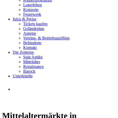
Kinderprogramm
Lagerleben
Konzerte
Feuerwerk
Infos & Preise
Tickets kaufen
Geländeplan
Anreise
Vereins- & Betriebsausflüge
Behinderte
Kontakt
Die Zeitreise
Spät Antike
Mittelalter
Renaissance
Barock
Unterkünfte
Deutschland
Mittelaltermarkt, Ritterturniere, Umzüge, Konzerte, u.v.m.
Mittelaltermärkte in