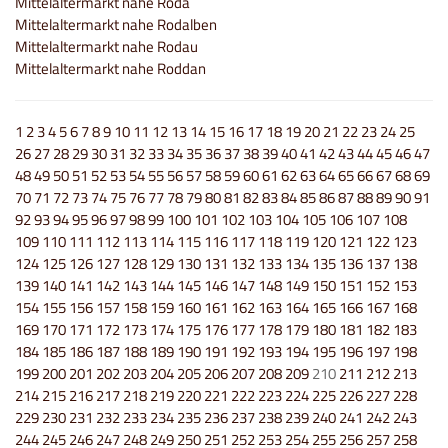
Mittelaltermarkt nahe Roda
Mittelaltermarkt nahe Rodalben
Mittelaltermarkt nahe Rodau
Mittelaltermarkt nahe Roddan
1
2
3
4
5
6
7
8
9
10
11
12
13
14
15
16
17
18
19
20
21
22
23
24
25
26
27
28
29
30
31
32
33
34
35
36
37
38
39
40
41
42
43
44
45
46
47
48
49
50
51
52
53
54
55
56
57
58
59
60
61
62
63
64
65
66
67
68
69
70
71
72
73
74
75
76
77
78
79
80
81
82
83
84
85
86
87
88
89
90
91
92
93
94
95
96
97
98
99
100
101
102
103
104
105
106
107
108
109
110
111
112
113
114
115
116
117
118
119
120
121
122
123
124
125
126
127
128
129
130
131
132
133
134
135
136
137
138
139
140
141
142
143
144
145
146
147
148
149
150
151
152
153
154
155
156
157
158
159
160
161
162
163
164
165
166
167
168
169
170
171
172
173
174
175
176
177
178
179
180
181
182
183
184
185
186
187
188
189
190
191
192
193
194
195
196
197
198
199
200
201
202
203
204
205
206
207
208
209
210
211
212
213
214
215
216
217
218
219
220
221
222
223
224
225
226
227
228
229
230
231
232
233
234
235
236
237
238
239
240
241
242
243
244
245
246
247
248
249
250
251
252
253
254
255
256
257
258