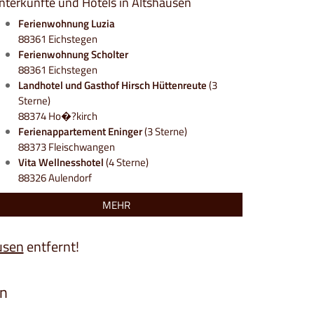
nterkünfte und Hotels in Altshausen
Ferienwohnung Luzia
88361 Eichstegen
Ferienwohnung Scholter
88361 Eichstegen
Landhotel und Gasthof Hirsch Hüttenreute
(3
Sterne)
88374 Ho�?kirch
Ferienappartement Eninger
(3 Sterne)
88373 Fleischwangen
Vita Wellnesshotel
(4 Sterne)
88326 Aulendorf
MEHR
usen
entfernt!
en