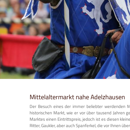
Mittelaltermarkt nahe Adelzhausen
Der Besuch eines der immer beliebter werdenden Mitt
historischen Markt, wie er vor über tausend Jahren g
Marktes einen Eintrittspreis, jedoch ist es diesen kle
Ritter, Gaukler, aber auch Spanferkel, die vor Ihnen üb