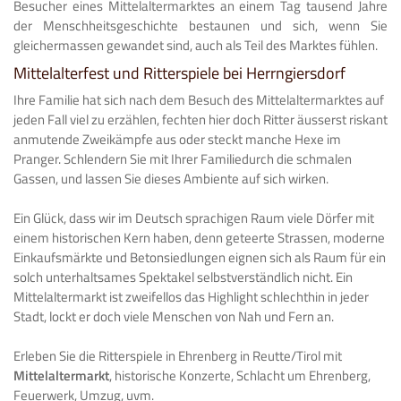
Besucher eines Mittelaltermarktes an einem Tag tausend Jahre
der Menschheitsgeschichte bestaunen und sich, wenn Sie
gleichermassen gewandet sind, auch als Teil des Marktes fühlen.
Mittelalterfest und Ritterspiele bei Herrngiersdorf
Ihre Familie hat sich nach dem Besuch des Mittelaltermarktes auf
jeden Fall viel zu erzählen, fechten hier doch Ritter äusserst riskant
anmutende Zweikämpfe aus oder steckt manche Hexe im
Pranger. Schlendern Sie mit Ihrer Familiedurch die schmalen
Gassen, und lassen Sie dieses Ambiente auf sich wirken.
Ein Glück, dass wir im Deutsch sprachigen Raum viele Dörfer mit
einem historischen Kern haben, denn geteerte Strassen, moderne
Einkaufsmärkte und Betonsiedlungen eignen sich als Raum für ein
solch unterhaltsames Spektakel selbstverständlich nicht. Ein
Mittelaltermarkt ist zweifellos das Highlight schlechthin in jeder
Stadt, lockt er doch viele Menschen von Nah und Fern an.
Erleben Sie die Ritterspiele in Ehrenberg in Reutte/Tirol mit
Mittelaltermarkt
, historische Konzerte, Schlacht um Ehrenberg,
Feuerwerk, Umzug, uvm.