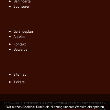
Behinderte
Sponsoren
Geländeplan
Anreise
Kontakt
Bewerben
Sitemap
Tickets
© 2004 - 2026, RITTERSPIELE & MITTELALTERMARKT NAHE HERRNGIERSDORF -
ALLE RECHTE VORBEHALTEN.
Wir nutzen Cookies. Durch die Nutzung unserer Website akzeptieren