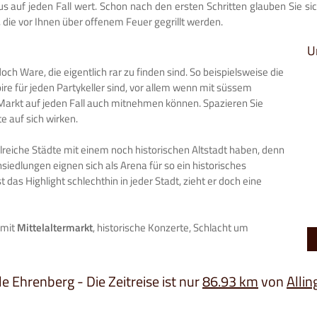
olus auf jeden Fall wert. Schon nach den ersten Schritten glauben Sie s
, die vor Ihnen über offenem Feuer gegrillt werden.
U
och Ware, die eigentlich rar zu finden sind. So beispielsweise die
ire für jeden Partykeller sind, vor allem wenn mit süssem
n Markt auf jeden Fall auch mitnehmen können. Spazieren Sie
e auf sich wirken.
lreiche Städte mit einem noch historischen Altstadt haben, denn
edlungen eignen sich als Arena für so ein historisches
st das Highlight schlechthin in jeder Stadt, zieht er doch eine
 mit
Mittelaltermarkt
, historische Konzerte, Schlacht um
le Ehrenberg - Die Zeitreise ist nur
86.93 km
von
Allin