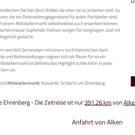
U
tdecken Sie hier doch Artikel, die eher rar zu erstehen sind. So
össen, die ein Dekorationsgegenstand für jeden Partykeller sind,
uf einem Mittelaltermarkt selbstredend auch erwerben können.
nschenmasse hupfender Hofnarr sorgen für Vergnügen, und mit
ohlgefühl gedacht.
aum reichlich Gemeinden mit einem noch historischen Kern
e und Betonsiedlungen eignen sich als Raum für so ein
telaltermarkt ist definitiv das Highlight schlechthin in jeder
 Fern an.
 mit
Mittelaltermarkt
, Konzerte, Schlacht um Ehrenberg,
e Ehrenberg - Die Zeitreise ist nur
391.26 km
von
Alk
Anfahrt von Alken