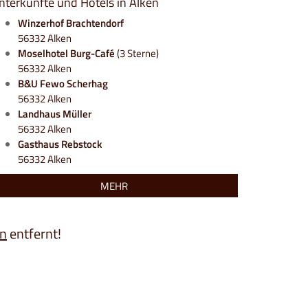
nterkünfte und Hotels in Alken
Winzerhof Brachtendorf
56332 Alken
Moselhotel Burg-Café
(3 Sterne)
56332 Alken
B&U Fewo Scherhag
56332 Alken
Landhaus Müller
56332 Alken
Gasthaus Rebstock
56332 Alken
MEHR
en
entfernt!