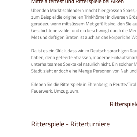
Mittelalterfest und Ritterspiele bei Alken
Über den Markt schlendern macht hier grossen Spass, en
zum Beispiel die originellen Trinkhörner in diversen Gr
geradezu wenn mit süssem Met gefüllt sind, den Sie a
Geschichtenerzähler und ein beschwingt durch die Me
Met und deftigen Braten ist auch an das körperliche W
Da ist es ein Glück, dass wir im Deutsch sprachigen R
haben, denn geteerte Strassen, moderne Einkaufsmärkt
unterhaltsames Spektakel natürlich nicht. Ein solcher Mit
Stadt, zieht er doch eine Menge Personen von Nah und
Erleben Sie die Ritterspiele in Ehrenberg in Reutte/Tirol
Feuerwerk, Umzug, uvm.
Ritterspiel
Ritterspiele - Ritterturniere