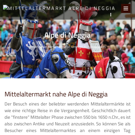
Alpe di Neggia
Ritterturnier, Mittlaltermarkt, Umzüge, Konzerte, u.v.m.
Mittelaltermarkt nahe Alpe di Neggia
Der Besuch eines der beliebter werdenden Mittelaltermärkte ist
wie eine richtige Reise in die Vergangenheit. Geschichtlich dauert
die "finstere" Mittelalter Phase zwischen 550 bis 1650 n.Chr., es ist
also zwischen Antike und Neuzeit anzusiedeln. So können Sie als
Besucher eines Mittelaltermarktes an einem einzigen Tag