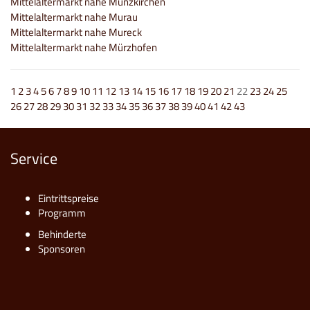
Mittelaltermarkt nahe Münzkirchen
Mittelaltermarkt nahe Murau
Mittelaltermarkt nahe Mureck
Mittelaltermarkt nahe Mürzhofen
1
2
3
4
5
6
7
8
9
10
11
12
13
14
15
16
17
18
19
20
21
22
23
24
25
26
27
28
29
30
31
32
33
34
35
36
37
38
39
40
41
42
43
Service
Eintrittspreise
Programm
Behinderte
Sponsoren