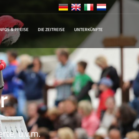
INFOS & PREISE
DIE ZEITREISE
UNTERKÜNFTE
r
rte, u.v.m.