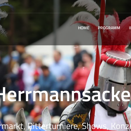
HOME
PROGRAMM
Herrmannsacke
rmarkt, Ritterturniere, Shows, Konze