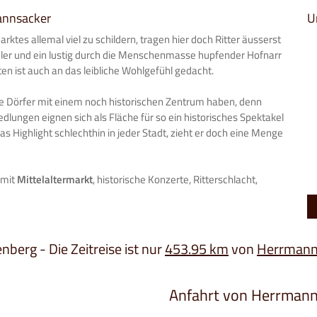
mannsacker
U
ktes allemal viel zu schildern, tragen hier doch Ritter äusserst
er und ein lustig durch die Menschenmasse hupfender Hofnarr
ten ist auch an das leibliche Wohlgefühl gedacht.
ele Dörfer mit einem noch historischen Zentrum haben, denn
ungen eignen sich als Fläche für so ein historisches Spektakel
das Highlight schlechthin in jeder Stadt, zieht er doch eine Menge
 mit
Mittelaltermarkt
, historische Konzerte, Ritterschlacht,
enberg - Die Zeitreise ist nur
453.95 km
von
Herrmann
Anfahrt von Herrman