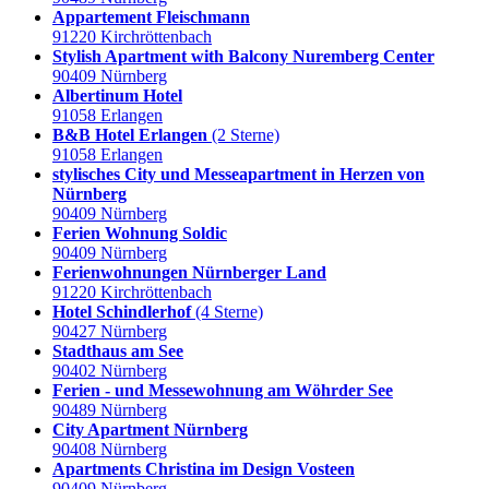
Appartement Fleischmann
91220 Kirchröttenbach
Stylish Apartment with Balcony Nuremberg Center
90409 Nürnberg
Albertinum Hotel
91058 Erlangen
B&B Hotel Erlangen
(2 Sterne)
91058 Erlangen
stylisches City und Messeapartment in Herzen von
Nürnberg
90409 Nürnberg
Ferien Wohnung Soldic
90409 Nürnberg
Ferienwohnungen Nürnberger Land
91220 Kirchröttenbach
Hotel Schindlerhof
(4 Sterne)
90427 Nürnberg
Stadthaus am See
90402 Nürnberg
Ferien - und Messewohnung am Wöhrder See
90489 Nürnberg
City Apartment Nürnberg
90408 Nürnberg
Apartments Christina im Design Vosteen
90409 Nürnberg