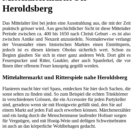
Heroldsberg
Das Mittelalter löst bei jeden eine Ausstrahlung aus, die mit der Zeit
praktisch grösser wird. Aus geschichtlicher Sicht ist diese Mittelalter
Periode zwischen ca. 400 bis 1650 nach Christi Geburt - es ist also
zwischen Antike und Neuzeit anzusiedeln. Normalerweise verlangt
der Veranstalter eines historischen Marktes einen Eintrittspreis,
jedoch ist es diesen kleinen Obolus sicherlich wert. Schon zu
Beginn glauben Sie sich in einer ganz anderen Welt. Dort gibt es
Feuerspucker und Ritter, Gaukler, aber auch Spanferkel, die vor
Ihnen über offenem Feuer knusprig gegrillt werden.
Mittelaltermarkt und Ritterspiele nahe Heroldsberg
Flanieren macht hier viel Spass, entdecken Sie hier doch Sachen, die
sonst selten zu finden sind. So zum Beispiel die echten Trinkhörner
in verschiedenen Grössen, die ein Accessoire für jeden Partykeller
sind, geradezu wenn sie mit Honigwein gefüllt sind, den Sie auf
einem Markt auf jeden Fall auch erwerben können. Märchenerzähler
und ein lustig durch die Menschenmasse laufender Hofnarr sorgen
für Vergnügen, und mit Honig-Wein und deftigen Schweinebraten
ist auch an das körperliche Wohlbehagen gedacht.