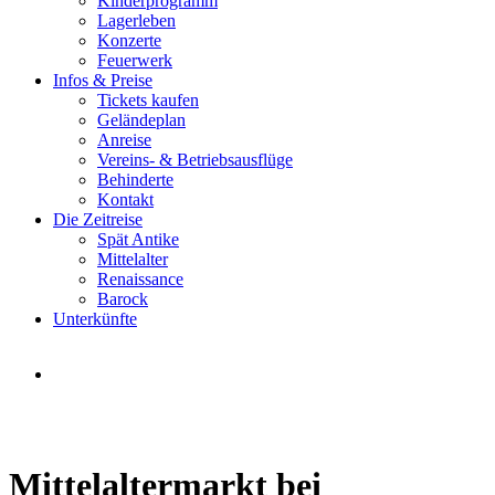
Kinderprogramm
Lagerleben
Konzerte
Feuerwerk
Infos & Preise
Tickets kaufen
Geländeplan
Anreise
Vereins- & Betriebsausflüge
Behinderte
Kontakt
Die Zeitreise
Spät Antike
Mittelalter
Renaissance
Barock
Unterkünfte
Heroldsberg
Ritterturnier, Mittlaltermarkt, Musik, Umzüge, u.v.m.
Mittelaltermarkt bei