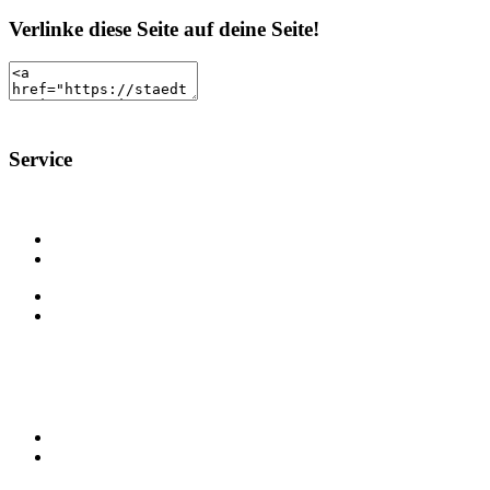
Verlinke diese Seite auf deine Seite!
Service
Eintrittspreise
Programm
Behinderte
Sponsoren
Geländeplan
Anreise