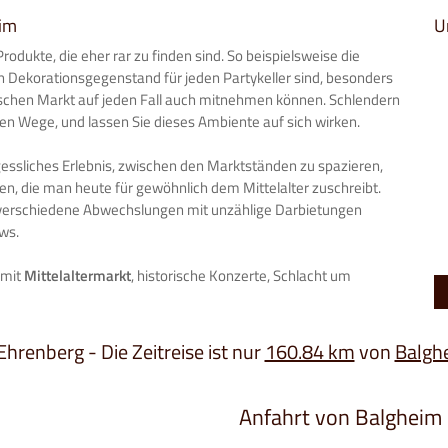
eim
U
rodukte, die eher rar zu finden sind. So beispielsweise die
ein Dekorationsgegenstand für jeden Partykeller sind, besonders
orischen Markt auf jeden Fall auch mitnehmen können. Schlendern
gen Wege, und lassen Sie dieses Ambiente auf sich wirken.
rgessliches Erlebnis, zwischen den Marktständen zu spazieren,
eten, die man heute für gewöhnlich dem Mittelalter zuschreibt.
h verschiedene Abwechslungen mit unzählige Darbietungen
ws.
 mit
Mittelaltermarkt
, historische Konzerte, Schlacht um
Ehrenberg - Die Zeitreise ist nur
160.84 km
von
Balgh
Anfahrt von Balgheim