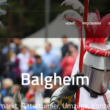
HOME
PROGRAMM
Balgheim
rmarkt, Ritterturnier, Umzüge, Konzer