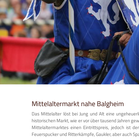
Mittelaltermarkt nahe Balgheim
Das Mittelalter löst bei Jung und Alt eine ungeheuer
historischen Markt, wie er vor über tausend Jahren gew
Mittelaltermarktes einen Eintrittspreis, jedoch ist
Feuerspucker und Ritterkämpfe, Gaukler, aber auch Span