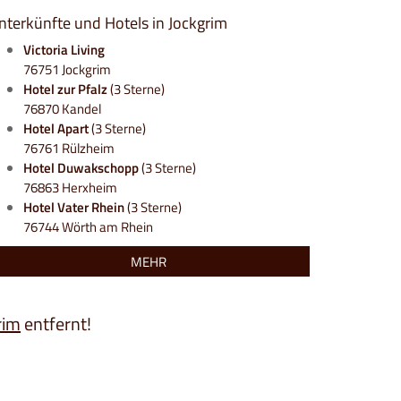
nterkünfte und Hotels in Jockgrim
Victoria Living
76751 Jockgrim
Hotel zur Pfalz
(3 Sterne)
76870 Kandel
Hotel Apart
(3 Sterne)
76761 Rülzheim
Hotel Duwakschopp
(3 Sterne)
76863 Herxheim
Hotel Vater Rhein
(3 Sterne)
76744 Wörth am Rhein
MEHR
rim
entfernt!