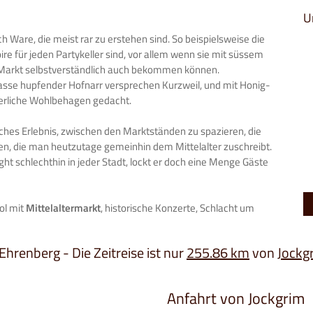
U
h Ware, die meist rar zu erstehen sind. So beispielsweise die
ire für jeden Partykeller sind, vor allem wenn sie mit süssem
en Markt selbstverständlich auch bekommen können.
sse hupfender Hofnarr versprechen Kurzweil, und mit Honig-
perliche Wohlbehagen gedacht.
sliches Erlebnis, zwischen den Marktständen zu spazieren, die
en, die man heutzutage gemeinhin dem Mittelalter zuschreibt.
light schlechthin in jeder Stadt, lockt er doch eine Menge Gäste
rol mit
Mittelaltermarkt
, historische Konzerte, Schlacht um
 Ehrenberg - Die Zeitreise ist nur
255.86 km
von
Jockg
Anfahrt von Jockgrim