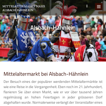
Alsbach-Hähnlein
Mittlaltermarkt, Ritterturnier, Umzüge, Musik, u.v.m.
Mittelaltermarkt bei Alsbach-Hähnlein
Der Besuch eines der populärer werdenden Mittelaltermärkte ist
wie eine Reise in die Vergangenheit. Eben noch im 21. Jahrhundert,
flanieren Sie über einen Markt, wie er vor über tausend Jahren
regelmässig an hohen Feiertagen in jeder grösseren Dorf
abgehalten wurde. Normalerweise verlangt der Veranstalter eines