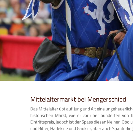
Mittelaltermarkt bei Mengerschied
Das Mittelalter übt auf Jung und Alt eine ungeheuerlic
historischen Markt, wie er vor über hunderten von 
Eintrittspreis, jedoch ist der Spass diesen kleinen Ob
und Ritter, Harlekine und Gaukler, aber auch Spanferkel